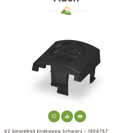
favorite_border
equalizer
visibility
K2 SingleRail Endkappe Schwarz - 1004767