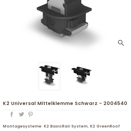
search
K2 Universal Mittelklemme Schwarz - 2004540
Montagesysteme: K2 BasicRail System, K2 GreenRoof