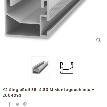
search
K2 SingleRail 36, 4,80 M Montageschiene -
2004393