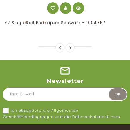
favorite_border
equalizer
visibility
K2 SingleRail Endkappe Schwarz - 1004767


Newsletter
Ich akzeptiere die Allgemeinen
Geschäftsbedingungen und die Datenschutzrichtlinien