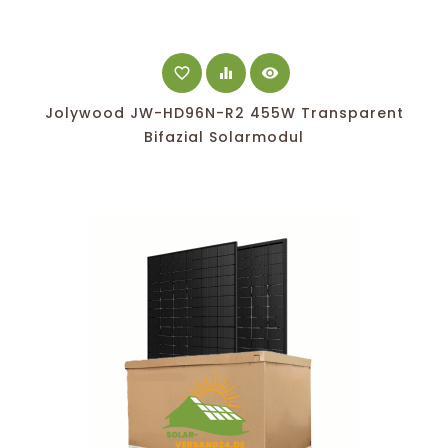
favorite_border
equalizer
visibility
Jolywood JW-HD96N-R2 455W Transparent
Bifazial Solarmodul