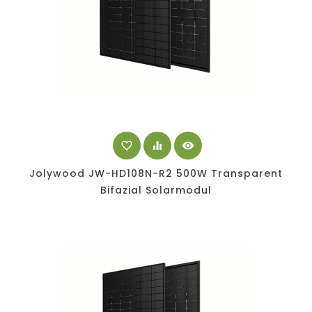
favorite_border
equalizer
visibility
Jolywood JW-HD108N-R2 500W Transparent
Bifazial Solarmodul