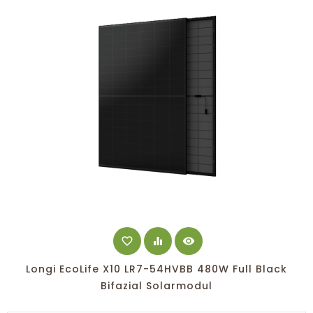
favorite_border
equalizer
visibility
Longi EcoLife X10 LR7-54HVBB 480W Full Black
Bifazial Solarmodul