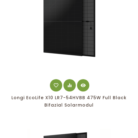
favorite_border
equalizer
visibility
Longi EcoLife X10 LR7-54HVBB 475W Full Black
Bifazial Solarmodul