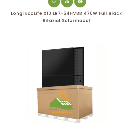
favorite_border
equalizer
visibility
Longi EcoLife X10 LR7-54HVBB 470W Full Black
Bifazial Solarmodul