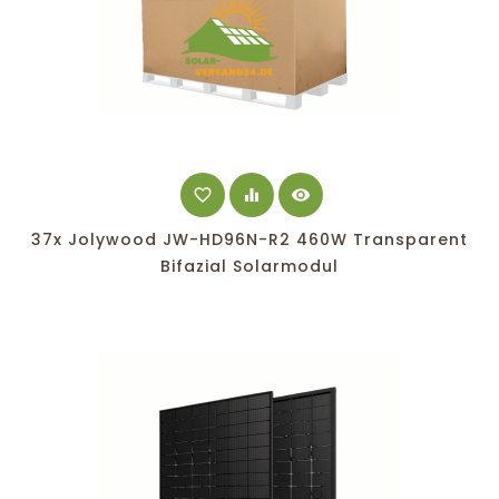
favorite_border
equalizer
visibility
37x Jolywood JW-HD96N-R2 460W Transparent
Bifazial Solarmodul