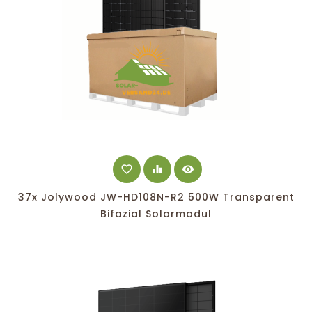
favorite_border
equalizer
visibility
37x Jolywood JW-HD108N-R2 500W Transparent
Bifazial Solarmodul