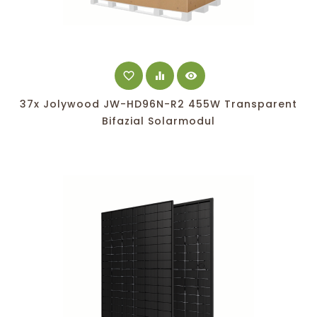
favorite_border
equalizer
visibility
37x Jolywood JW-HD96N-R2 455W Transparent
Bifazial Solarmodul