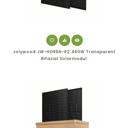
favorite_border
equalizer
visibility
Jolywood JW-HD96N-R2 460W Transparent
Bifazial Solarmodul