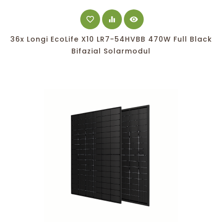
favorite_border
equalizer
visibility
36x Longi EcoLife X10 LR7-54HVBB 470W Full Black
Bifazial Solarmodul