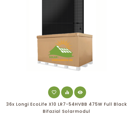
favorite_border
equalizer
visibility
36x Longi EcoLife X10 LR7-54HVBB 475W Full Black
Bifazial Solarmodul