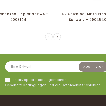
favorite_border
equalizer
visibility
favorite_border
equalizer
visibility
chhaken SingleHook 4S -
K2 Universal Mittelkl
2003144
Schwarz - 200454


Ich akzeptiere die Allgemeinen
Geschäftsbedingungen und die Datenschutzrichtlinien