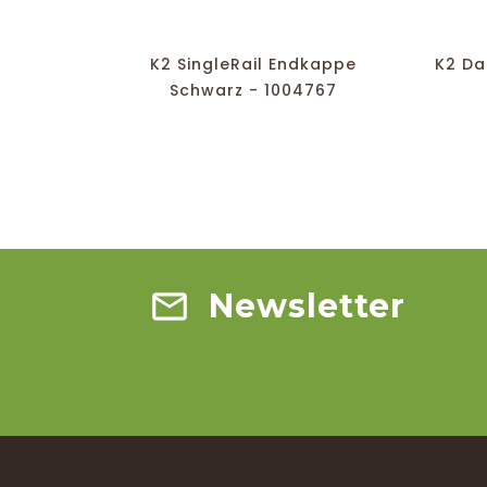
favorite_border
equalizer
visibility
K2 SingleRail Endkappe
K2 Da
Schwarz - 1004767
Newsletter