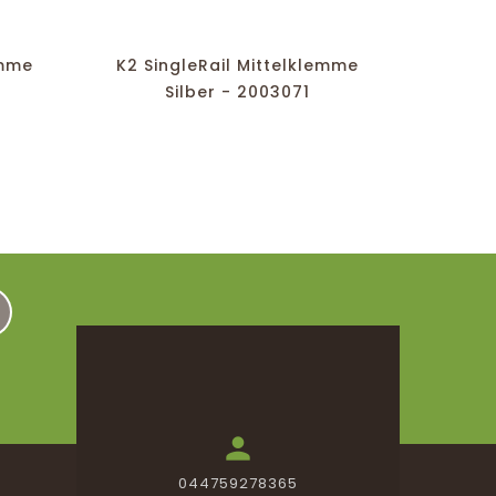
favorite_border
equalizer
visibility
emme
K2 SingleRail Mittelklemme
K2 G
0
Silber - 2003071
Dich

044759278365