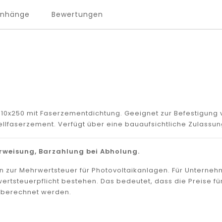
Anhänge
Bewertungen
M10x250 mit Faserzementdichtung. Geeignet zur Befestigun
llfaserzement. Verfügt über eine bauaufsichtliche Zulassun
weisung, Barzahlung bei Abholung.
en zur Mehrwertsteuer für Photovoltaikanlagen. Für Untern
wertsteuerpflicht bestehen. Das bedeutet, dass die Preise fü
r berechnet werden.