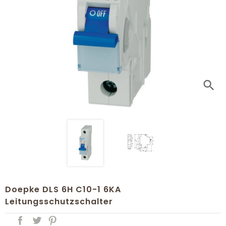
search
Doepke DLS 6H C10-1 6KA
Leitungsschutzschalter