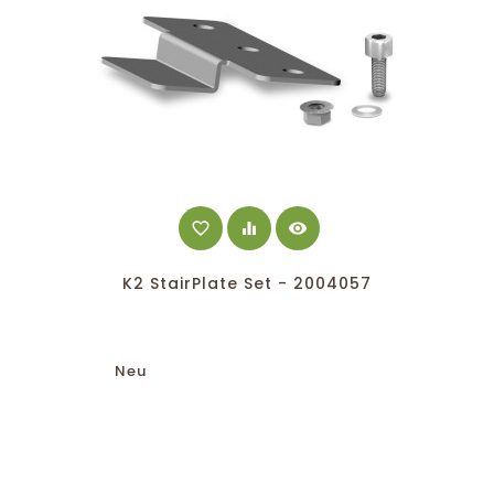
favorite_border
equalizer
visibility
K2 StairPlate Set - 2004057
Neu