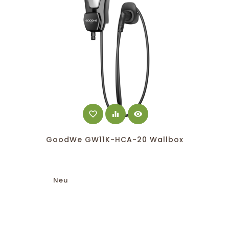
favorite_border
equalizer
visibility
GoodWe GW11K-HCA-20 Wallbox
Neu