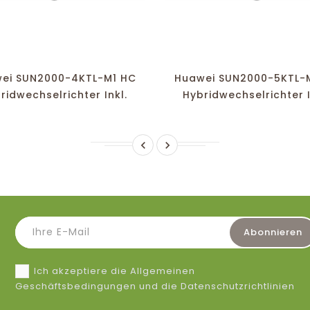
favorite_border
equalizer
visibility
favorite_border
equalizer
visibility
ei SUN2000-4KTL-M1 HC
Huawei SUN2000-5KTL-
ridwechselrichter Inkl.
Hybridwechselrichter I
Dongle
Dongle


Ich akzeptiere die Allgemeinen
Geschäftsbedingungen und die Datenschutzrichtlinien