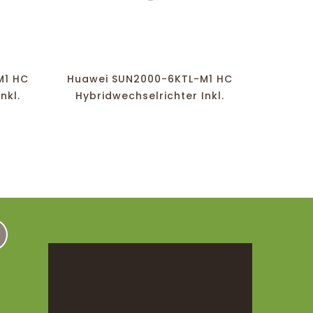
favorite_border
equalizer
visibility
M1 HC
Huawei SUN2000-6KTL-M1 HC
Huawei
nkl.
Hybridwechselrichter Inkl.
Hybri
Dongle