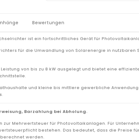
Anhänge
Bewertungen
lrichter ist ein fortschrittliches Gerät für Photovoltaikan
ichters für die Umwandlung von Solarenergie in nutzbaren St
r Leistung von bis zu 8 kW ausgelegt und bietet eine effizi
hnittstelle.
vathaushalte und kleine bis mittlere gewerbliche Anwendun
s.
weisung, Barzahlung bei Abholung.
en zur Mehrwertsteuer für Photovoltaikanlagen. Für Untern
wertsteuerpflicht bestehen. Das bedeutet, dass die Preise fü
r berechnet werden.