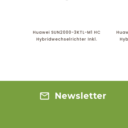
favorite_border
equalizer
visibility
Huawei SUN2000-3KTL-M1 HC
Huaw
Hybridwechselrichter Inkl.
Hyb
Dongle
Newsletter